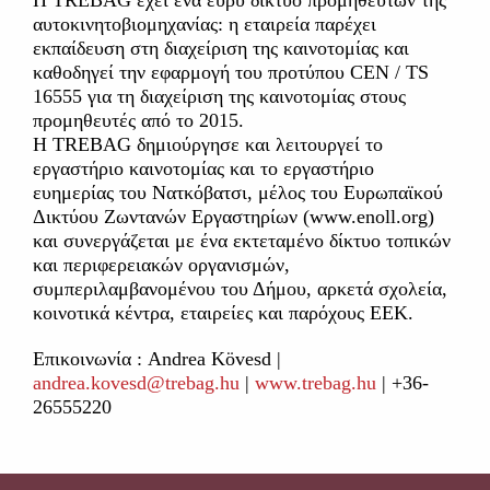
Η TREBAG έχει ένα ευρύ δίκτυο προμηθευτών της
αυτοκινητοβιομηχανίας: η εταιρεία παρέχει
εκπαίδευση στη διαχείριση της καινοτομίας και
καθοδηγεί την εφαρμογή του προτύπου CEN / TS
16555 για τη διαχείριση της καινοτομίας στους
προμηθευτές από το 2015.
Η TREBAG δημιούργησε και λειτουργεί το
εργαστήριο καινοτομίας και το εργαστήριο
ευημερίας του Νατκόβατσι, μέλος του Ευρωπαϊκού
Δικτύου Ζωντανών Εργαστηρίων (www.enoll.org)
και συνεργάζεται με ένα εκτεταμένο δίκτυο τοπικών
και περιφερειακών οργανισμών,
συμπεριλαμβανομένου του Δήμου, αρκετά σχολεία,
κοινοτικά κέντρα, εταιρείες και παρόχους ΕΕΚ.
Επικοινωνία : Andrea Kövesd |
andrea.kovesd@trebag.hu
|
www.trebag.hu
| +36-
26555220