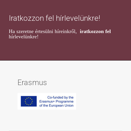
Iratkozzon fel hírlevelünkre!
Ha szeretne értesülni híreinkről,
iratkozzon fel
hírlevelünkre!
Erasmus