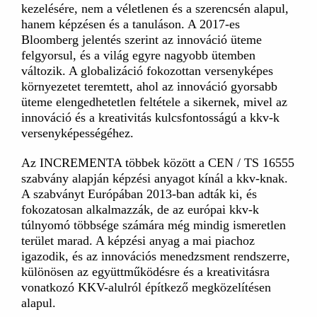
kezelésére, nem a véletlenen és a szerencsén alapul,
hanem képzésen és a tanuláson. A 2017-es
Bloomberg jelentés szerint az innováció üteme
felgyorsul, és a világ egyre nagyobb ütemben
változik. A globalizáció fokozottan versenyképes
környezetet teremtett, ahol az innováció gyorsabb
üteme elengedhetetlen feltétele a sikernek, mivel az
innováció és a kreativitás kulcsfontosságú a kkv-k
versenyképességéhez.
Az INCREMENTA többek között a CEN / TS 16555
szabvány alapján képzési anyagot kínál a kkv-knak.
A szabványt Európában 2013-ban adták ki, és
fokozatosan alkalmazzák, de az európai kkv-k
túlnyomó többsége számára még mindig ismeretlen
terület marad. A képzési anyag a mai piachoz
igazodik, és az innovációs menedzsment rendszerre,
különösen az együttműködésre és a kreativitásra
vonatkozó KKV-alulról építkező megközelítésen
alapul.